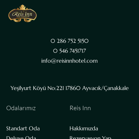
0 286 752 5150
0 546 7451717
info@reisinnhotel.com
Yeşilyurt Köyü No:221 17860 Ayvacık/Çanakkale
Odalarımız
Reis Inn
Standart Oda
Hakkımızda
Deluxe Oda
Rezervasyon Yap