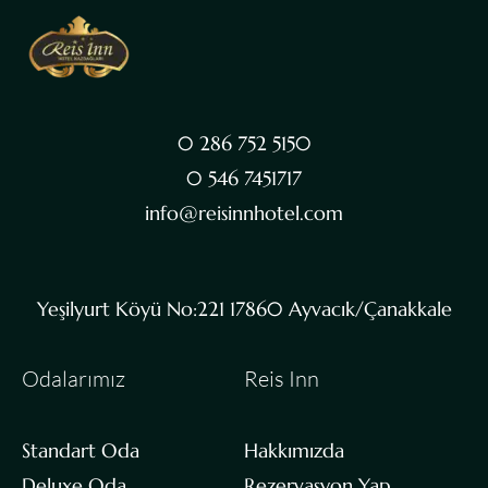
0 286 752 5150
0 546 7451717
info@reisinnhotel.com
Yeşilyurt Köyü No:221 17860 Ayvacık/Çanakkale
Odalarımız
Reis Inn
Standart Oda
Hakkımızda
Deluxe Oda
Rezervasyon Yap