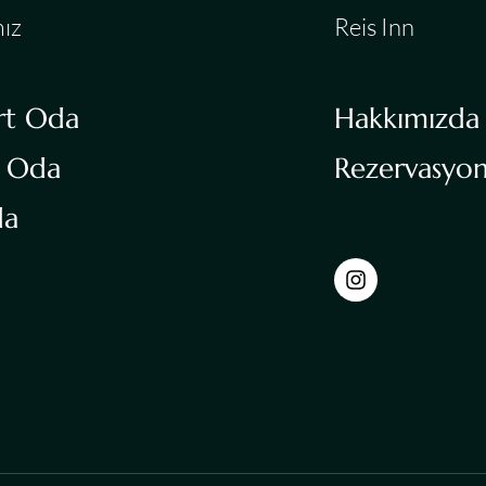
ız
Reis Inn
rt Oda
Hakkımızda
 Oda
Rezervasyo
da