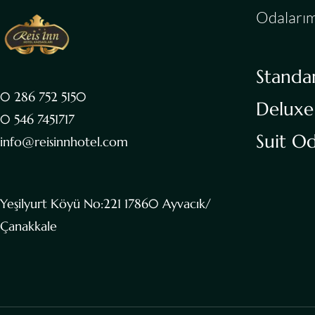
Odalarım
Standa
0 286 752 5150
Deluxe
0 546 7451717
Suit O
info@reisinnhotel.com
Yeşilyurt Köyü No:221 17860 Ayvacık/
Çanakkale