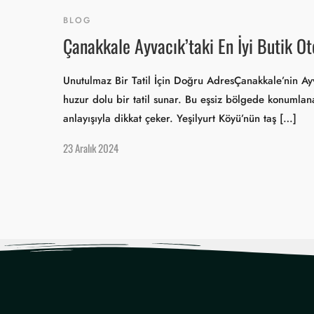
BLOG
Çanakkale Ayvacık’taki En İyi Butik O
Unutulmaz Bir Tatil İçin Doğru AdresÇanakkale’nin Ayvac
huzur dolu bir tatil sunar. Bu eşsiz bölgede konumlan
anlayışıyla dikkat çeker. Yeşilyurt Köyü’nün taş […]
23 Aralık 2024