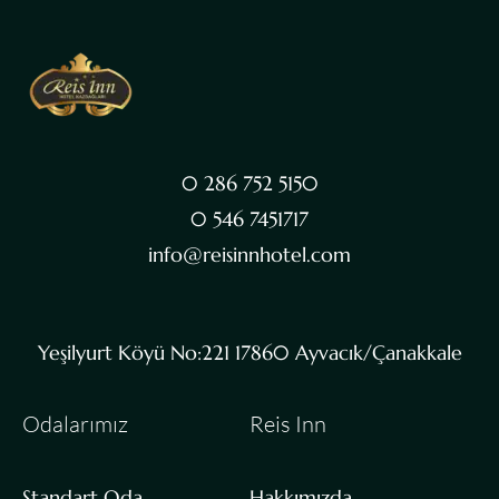
0 286 752 5150
0 546 7451717
info@reisinnhotel.com
Yeşilyurt Köyü No:221 17860 Ayvacık/Çanakkale
Odalarımız
Reis Inn
Standart Oda
Hakkımızda