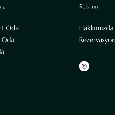
ız
Reis Inn
rt Oda
Hakkımızda
 Oda
Rezervasyo
da