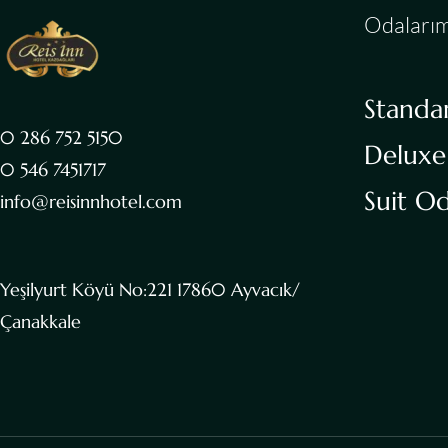
Odalarım
Standa
0 286 752 5150
Deluxe
0 546 7451717
Suit O
info@reisinnhotel.com
Yeşilyurt Köyü No:221 17860 Ayvacık/
Çanakkale