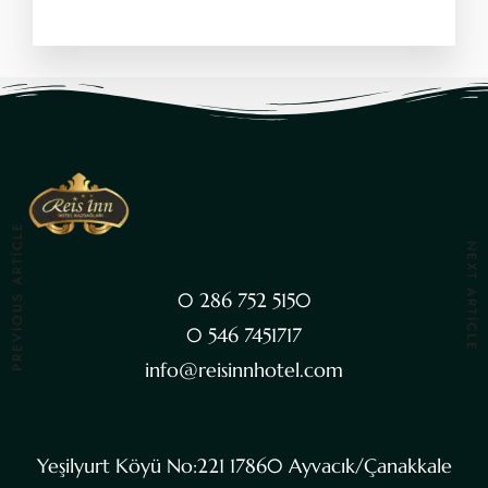
PREVIOUS ARTICLE
NEXT ARTICLE
0 286 752 5150
0 546 7451717
info@reisinnhotel.com
Yeşilyurt Köyü No:221 17860 Ayvacık/Çanakkale