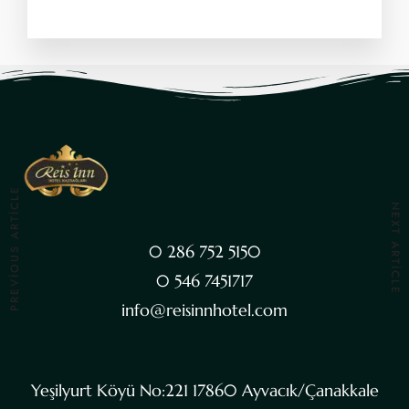
PREVIOUS ARTICLE
NEXT ARTICLE
0 286 752 5150
0 546 7451717
info@reisinnhotel.com
Yeşilyurt Köyü No:221 17860 Ayvacık/Çanakkale